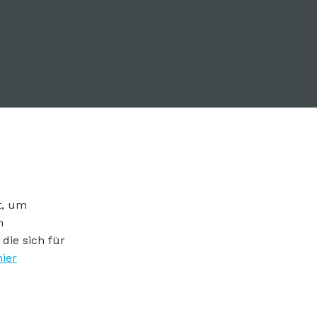
t, um
m
die sich für
hier