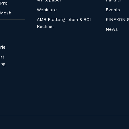
Whitepaper
Partner
Pro
Webinare
Events
 Mesh
AMR Flottengrößen & ROI
KINEXON S
Rechner
News
rie
rt
ung