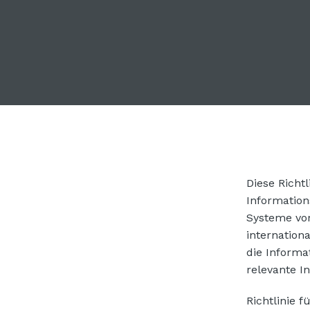
Diese Richt
Informatio
Systeme vo
internation
die Informa
relevante I
Richtlinie f