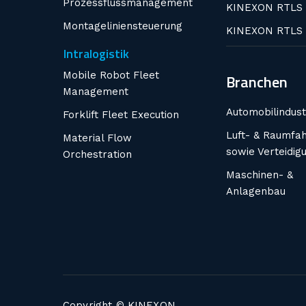
Prozessflussmanagement
KINEXON RTLS 
Montageliniensteuerung
KINEXON RTLS
Intralogistik
Mobile Robot Fleet
Branchen
Management
Automobilindust
Forklift Fleet Execution
Luft- & Raumfah
Material Flow
sowie Verteidig
Orchestration
Maschinen- &
Anlagenbau
Copyright © KINEXON