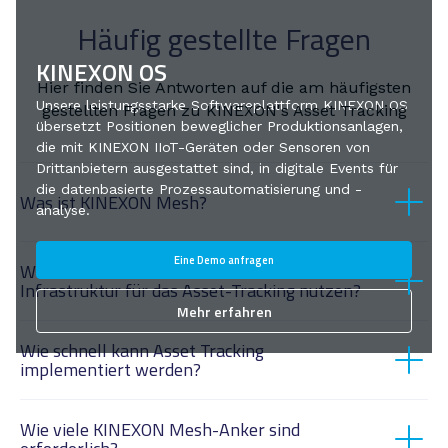
Häufig gestellte Fragen
KINEXON OS
Hier finden Sie Antworten auf die am häufigsten
Unsere leistungsstarke Softwareplattform KINEXON OS
gestellten Fragen zu KINEXON's Asset Tracking
übersetzt Positionen beweglicher Produktionsanlagen,
die mit KINEXON IIoT-Geräten oder Sensoren von
Drittanbietern ausgestattet sind, in digitale Events für
die datenbasierte Prozessautomatisierung und -
Was ist KINEXON Mesh?
analyse.
KINEXON RTLS Mesh
Eine Demo anfragen
Wie kann ich meine bestehende RFID-
Infrastruktur für das Asset-Tracking nutzen?
Mehr erfahren
KINEXON OS
Wie schnell kann Asset Tracking
implementiert werden?
KINEXON RTLS-Netz
Wie viele KINEXON Mesh-Anker sind