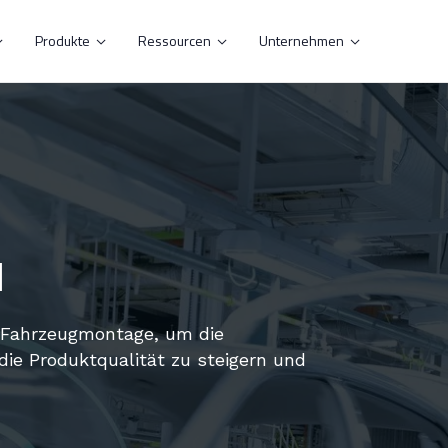
Produkte
Ressourcen
Unternehmen




l
er Fahrzeugmontage, um die
die Produktqualität zu steigern und