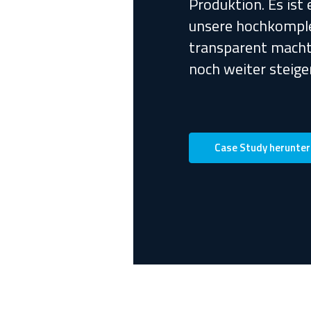
Produktion. Es ist
unsere hochkompl
transparent macht 
noch weiter steiger
Case Study herunter