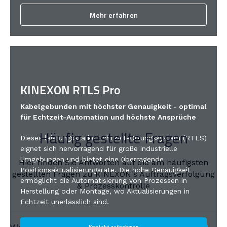
Mehr erfahren
KINEXON RTLS Pro
Kabelgebunden mit höchster Genauigkeit - optimal
für Echtzeit-Automation und höchste Ansprüche
Häufig gestellte Fragen
Dieses leistungsstarke Echtzeit-Ortungssystem (RTLS)
eignet sich hervorragend für große industrielle
Umgebungen und bietet eine überragende
Hier finden Sie Antworten auf die am häufigsten
Positionsaktualisierungsrate. Die hohe Genauigkeit
gestellten Fragen zu KINEXON's Auftragsverfolgung
ermöglicht die Automatisierung von Prozessen in
& Prozesskontrolle
Herstellung oder Montage, wo Aktualisierungen in
Echtzeit unerlässlich sind.
Kontakt aufnehmen