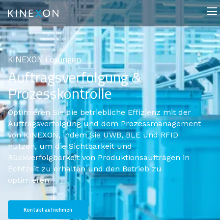
KINEXON Lösungen
Auftragsverfolgung &
Prozesskontrolle
Optimieren Sie die betriebliche Effizienz mit der
Auftragsverfolgung und dem Prozessmanagement
von KINEXON, indem Sie UWB, BLE und RFID
nutzen, um die Sichtbarkeit und
Rückverfolgbarkeit von Produktionsaufträgen in
Echtzeit zu erhalten und den Betrieb zu
optimieren.
Kontakt aufnehmen