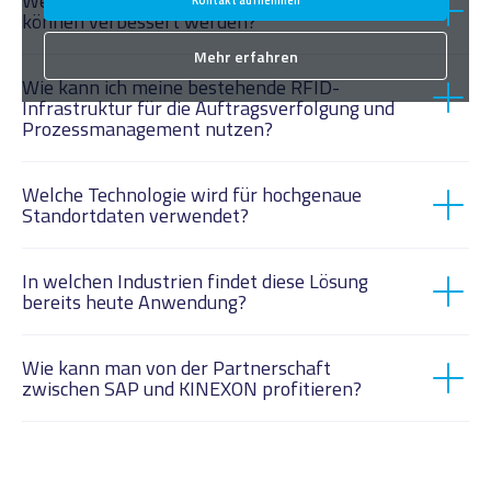
Welche anwendungsfallspezifischen KPIs
können verbessert werden?
Mehr erfahren
Wie kann ich meine bestehende RFID-
Infrastruktur für die Auftragsverfolgung und
Prozessmanagement nutzen?
KINEXON OS
Welche Technologie wird für hochgenaue
Standortdaten verwendet?
KINEXON RTLS Pro
Ultrabreitband-Technologie
(UWB)
In welchen Industrien findet diese Lösung
bereits heute Anwendung?
Automobilindustrie
Luftfahrt und Verteidigung
Wie kann man von der Partnerschaft
zwischen SAP und KINEXON profitieren?
Maschinen- & Anlagenbau
KINEXON OS