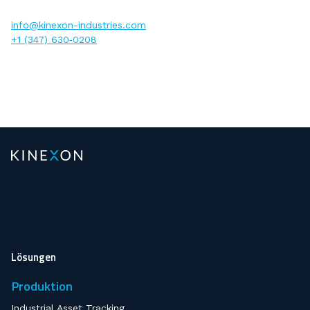
info@​kinexon-​industries.​com
+1 (347) 630‑0208
Lösungen
Produktion
Industrial Asset Tracking